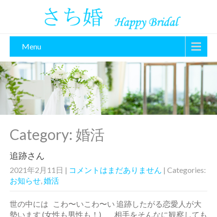
Menu
Category: 婚活
追跡さん
2021年2月11日
|
コメントはまだありません
| Categories:
お知らせ
,
婚活
世の中には こわ〜いこわ〜い 追跡したがる恋愛人が大
勢います (女性も男性も！) 相手をそんなに観察しても