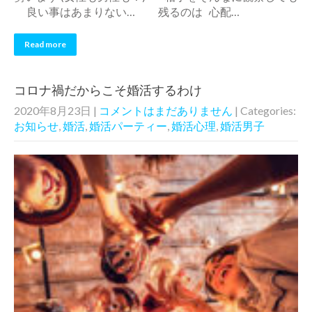
良い事はあまりない… 残るのは 心配…
Read more
コロナ禍だからこそ婚活するわけ
2020年8月23日
|
コメントはまだありません
| Categories:
お知らせ
,
婚活
,
婚活パーティー
,
婚活心理
,
婚活男子