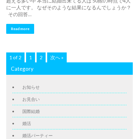
超える多い中 本当に結婚出来てる人は 50際の時点で4人
に一人です。 なぜそのような結果になるんでしょうか？
その回答…
Read more
1 of 2
1
2
次へ »
Category
お知らせ
お見合い
国際結婚
婚活
婚活パーティー