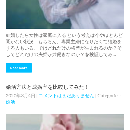
結婚したら女性は家庭に入る という考えは今やほとんど
聞かない状況… もちろん、専業主婦になりたくて結婚を
する人もいる。ではどれだけの格差が生まれるのか？そ
してどれだけの夫婦が共働きなのか？を検証してみ…
Read more
婚活方法と成婚率を比較してみた！
2020年3月4日
|
コメントはまだありません
| Categories:
婚活