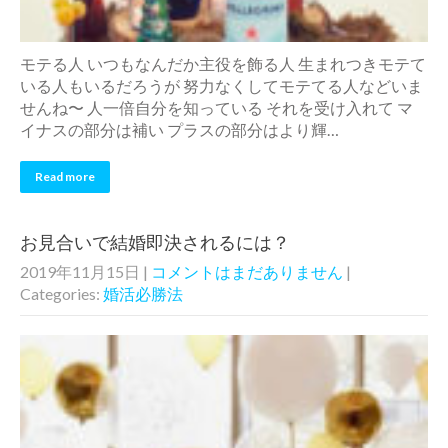
モテる人 いつもなんだか主役を飾る人 生まれつきモテて
いる人もいるだろうが 努力なくしてモテてる人などいま
せんね〜 人一倍自分を知っている それを受け入れて マ
イナスの部分は補い プラスの部分はより輝…
Read more
お見合いで結婚即決されるには？
2019年11月15日
|
コメントはまだありません
|
Categories:
婚活必勝法