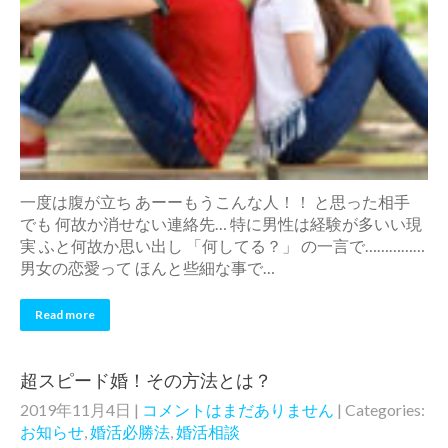
一度は腹が立ち あーーもうこんな人！！ と思った相手
でも 何故か消せない連絡先… 特に男性は経験が多いい現
実 ふと何故か思い出し 「何してる？」 の一言で……………
男女の恋愛って ほんと些細な事で…
Read more
超スピード婚！その方法とは？
2019年11月4日
|
コメントはまだありません
| Categories:
お知らせ
,
婚活必勝法
,
婚活相談