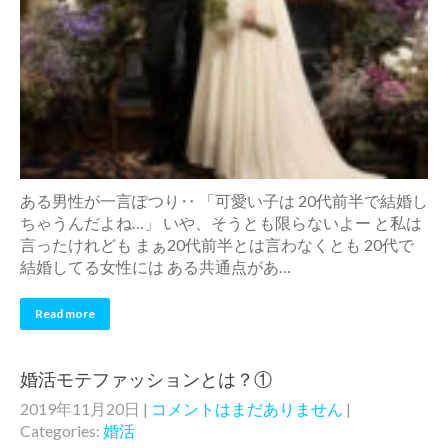
ある男性が一言ぽつり‥ 「可愛い子は 20代前半で結婚し
ちゃうんだよね…」 いや、そうとも限らないよー と私は
言ったけれども まぁ20代前半とは言わなくとも 20代で
結婚してる女性には ある共通点があ…
Read more
婚活モテファッションとは？①
2019年11月20日
|
コメントはまだありません
|
Categories:
婚活