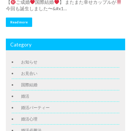
【
ご成婚
国際結婚
】 またまた幸せカップルが
今回も誕生しました〜&#x1…
Read more
Category
お知らせ
お見合い
国際結婚
婚活
婚活パーティー
婚活心理
婚活必勝法