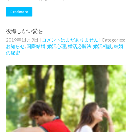
Read more
後悔しない愛を
2019年11月9日
|
コメントはまだありません
| Categories:
お知らせ
,
国際結婚
,
婚活心理
,
婚活必勝法
,
婚活相談
,
結婚
の秘密