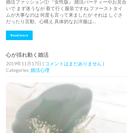
婚活ファッション① 『女性版』 婚活パーティーやお見合
いで まず迷うなが 着て行く服装ですね ファーストタイ
ムが大事なのは 何度も言って来ましたが それは しぐさ
だったり言動、心構え 具体的なお洋服は…
Read more
心が揺れ動く婚活
2019年11月17日
|
コメントはまだありません
|
Categories:
婚活心理