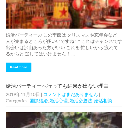
婚活パーティー♪♪ この季節は クリスマスや忘年会など
人が集まるところが多いいですね^ ^ これはチャンスです
出会いは沢山あった方がいい これを 忙しいから 疲れて
るからと 逃してはいけません！ …
Read more
婚活パーティーへ行っても結果が出ない理由
2019年11月10日
|
コメントはまだありません
|
Categories:
国際結婚
,
婚活心理
,
婚活必勝法
,
婚活相談