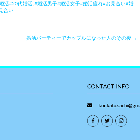
婚活#20代婚活
,
#婚活男子#婚活女子#婚活疲れ#お見合い#婚
見合い
婚活パーティーでカップルになった人のその後
→
CONTACT INFO
konkatu.sachi@gm