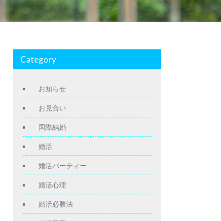
Category
お知らせ
お見合い
国際結婚
婚活
婚活パーティー
婚活心理
婚活必勝法