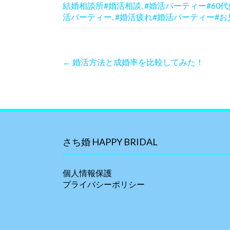
結婚相談所#婚活相談
,
#婚活パーティー#60代
活パーティー
,
#婚活疲れ#婚活パーティー#お
P
←
婚活方法と成婚率を比較してみた！
o
s
t
n
a
v
i
さち婚 HAPPY BRIDAL
g
a
t
個人情報保護
i
プライバシーポリシー
o
n