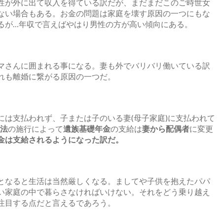
性が外に出て収入を得ている訳だが、まだまだこのご時世女
ない場合もある。お金の問題は家庭を壊す原因の一つにもな
るが…年収で言えばやはり男性の方が高い傾向にある。
マさんに囲まれる事になる。妻も外でバリバリ働いている訳
れも離婚に繋がる原因の一つだ。
には支払われず、子または子のいる妻(母子家庭)に支払われて
法
の施行によって
遺族基礎年金
の支給は
妻から配偶者
に変更
金は支給されるようになった訳だ。
となると生活は当然厳しくなる。ましてや子供を抱えたパパ
い家庭の中で暮らさなければいけない。それをどう乗り越え
注目する点だと言えるであろう。