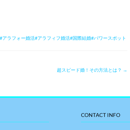
活#アラフォー婚活#アラフィフ婚活#国際結婚#パワースポット
超スピード婚！その方法とは？
→
CONTACT INFO