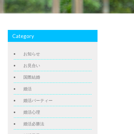
Category
お知らせ
お見合い
国際結婚
婚活
婚活パーティー
婚活心理
婚活必勝法