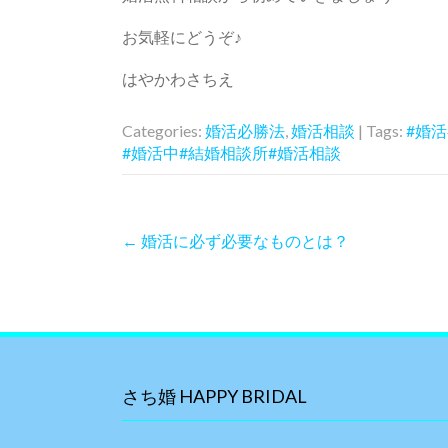
お気軽にどうぞ♪
はやかわさちえ
Categories:
婚活必勝法
,
婚活相談
| Tags:
#婚
#婚活中#結婚相談所#婚活相談
P
←
婚活に必ず必要なものとは？
o
s
t
n
a
v
i
さち婚 HAPPY BRIDAL
g
a