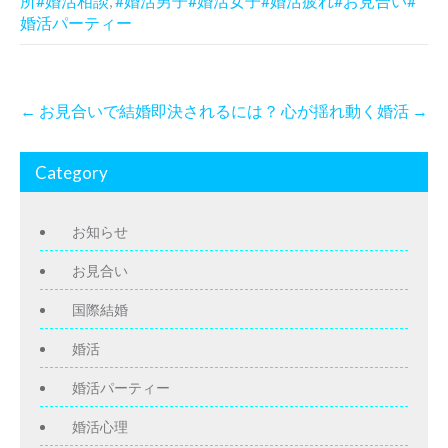
所#婚活相談
,
#婚活男子#婚活女子#婚活疲れ#お見合い#
婚活パーティー
P
←
お見合いで結婚即決されるには？
心が揺れ動く婚活
→
o
s
t
Category
n
a
v
お知らせ
i
お見合い
g
a
国際結婚
t
i
婚活
o
n
婚活パーティー
婚活心理